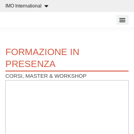
IMO International
Cos’è IMO
Cosa off
Ricerca e
FORMAZIONE IN
PRESENZA
CORSI, MASTER & WORKSHOP