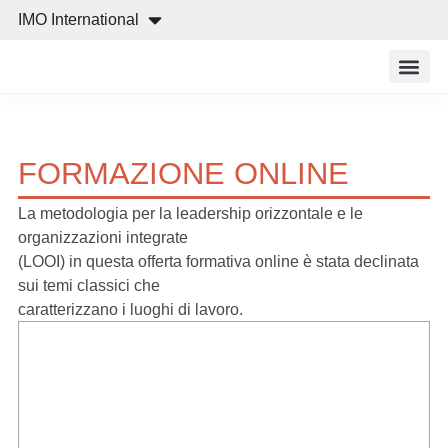
IMO International
Cos’è IMO
Cosa off
Ricerca e
FORMAZIONE ONLINE
La metodologia per la leadership orizzontale e le
organizzazioni integrate
(LOOI) in questa offerta formativa online è stata declinata
sui temi classici che
caratterizzano i luoghi di lavoro.