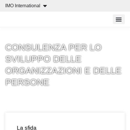
IMO International
Cos’è IMO
Cosa off
Ricerca e
CONSULENZA PER LO
SVILUPPO DELLE
ORGANIZZAZIONI E DELLE
PERSONE
La sfida