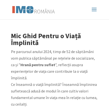
Mic Ghid Pentru o Viață
Împlinită
Pe parcursul anului 2024, timp de 52 de săptămâni
vom publica săptămânal pe rețelele de socializare,
ca și ”
Hrană pentru suflet
”, reflecții asupra
experiențelor de viața care contribuie la o viață
împlinită.
Ce înseamnă o viață împlinită? Înseamnă împlinirea
sufletească adusă de modul în care cultiv valori
fundamental umane în viața mea în relație cu lumea,
cu ceilalți.