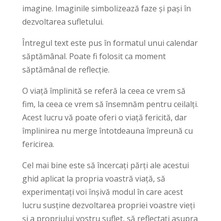
imagine. Imaginile simbolizează faze și pași în
dezvoltarea sufletului.
Întregul text este pus în formatul unui calendar
săptămânal. Poate fi folosit ca moment
săptămânal de reflecție.
O viață împlinită se referă la ceea ce vrem să
fim, la ceea ce vrem să însemnăm pentru ceilalți.
Acest lucru vă poate oferi o viață fericită, dar
împlinirea nu merge întotdeauna împreună cu
fericirea.
Cel mai bine este să încercați părți ale acestui
ghid aplicat la propria voastră viață, să
experimentați voi înșivă modul în care acest
lucru susține dezvoltarea propriei voastre vieți
și a propriului vostru suflet, să reflectați asupra