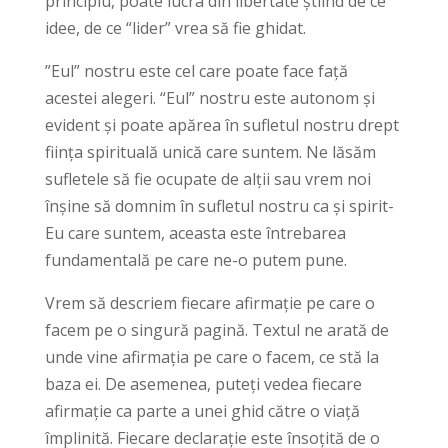
principiu, poate lucra din libertate știind de ce
idee, de ce “lider” vrea să fie ghidat.
”Eul” nostru este cel care poate face față
acestei alegeri. “Eul” nostru este autonom și
evident și poate apărea în sufletul nostru drept
ființa spirituală unică care suntem. Ne lăsăm
sufletele să fie ocupate de alții sau vrem noi
înșine să domnim în sufletul nostru ca și spirit-
Eu care suntem, aceasta este întrebarea
fundamentală pe care ne-o putem pune.
Vrem să descriem fiecare afirmație pe care o
facem pe o singură pagină. Textul ne arată de
unde vine afirmația pe care o facem, ce stă la
baza ei. De asemenea, puteți vedea fiecare
afirmație ca parte a unei ghid către o viață
împlinită. Fiecare declarație este însoțită de o