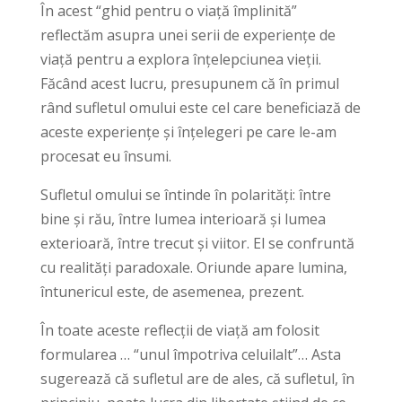
În acest “ghid pentru o viață împlinită”
reflectăm asupra unei serii de experiențe de
viață pentru a explora înțelepciunea vieții.
Făcând acest lucru, presupunem că în primul
rând sufletul omului este cel care beneficiază de
aceste experiențe și înțelegeri pe care le-am
procesat eu însumi.
Sufletul omului se întinde în polarități: între
bine și rău, între lumea interioară și lumea
exterioară, între trecut și viitor. El se confruntă
cu realități paradoxale. Oriunde apare lumina,
întunericul este, de asemenea, prezent.
În toate aceste reflecții de viață am folosit
formularea … “unul împotriva celuilalt”… Asta
sugerează că sufletul are de ales, că sufletul, în