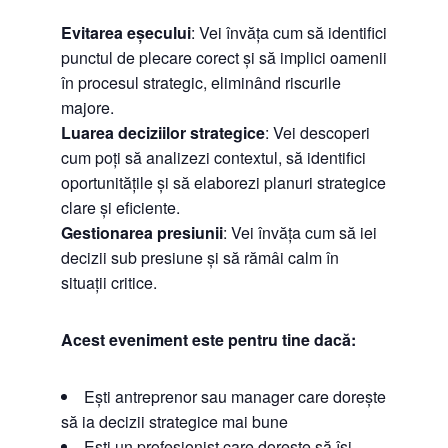
Evitarea eșecului
: Vei învăța cum să identifici
punctul de plecare corect și să implici oamenii
în procesul strategic, eliminând riscurile
majore.
Luarea deciziilor strategice
: Vei descoperi
cum poți să analizezi contextul, să identifici
oportunitățile și să elaborezi planuri strategice
clare și eficiente.
Gestionarea presiunii
: Vei învăța cum să iei
decizii sub presiune și să rămâi calm în
situații critice.
Acest eveniment este pentru tine dacă:
Ești antreprenor sau manager care dorește
să ia decizii strategice mai bune
Ești un profesionist care dorește să își