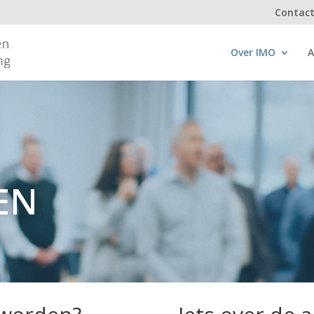
Contac
Over IMO
A
EN