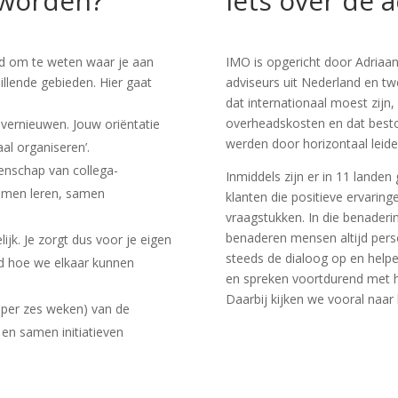
t worden?
Iets over de 
ed om te weten waar je aan
IMO is opgericht door Adriaa
illende gebieden. Hier gaat
adviseurs uit Nederland en twee
dat internationaal moest zijn
overheadskosten en dat besto
 vernieuwen. Jouw oriëntatie
werden door horizontaal leide
aal organiseren’.
eenschap van collega-
Inmiddels zijn er in 11 landen
amen leren, samen
klanten die positieve ervari
vraagstukken. In die benaderin
benaderen mensen altijd perso
jk. Je zorgt dus voor je eigen
steeds de dialoog op en help
nd hoe we elkaar kunnen
en spreken voortdurend met h
Daarbij kijken we vooral naar
 per zes weken) van de
 en samen initiatieven