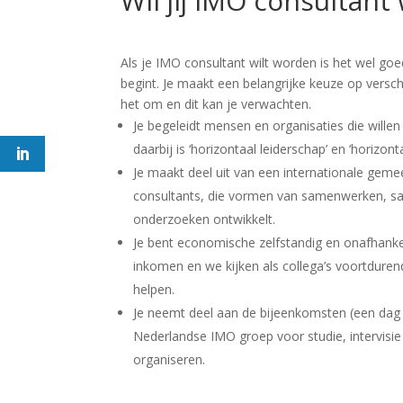
Wil jij IMO consultan
Als je IMO consultant wilt worden is het wel go
begint. Je maakt een belangrijke keuze op versch
het om en dit kan je verwachten.
Je begeleidt mensen en organisaties die willen
daarbij is ‘horizontaal leiderschap’ en ‘horizont
Je maakt deel uit van een internationale gem
consultants, die vormen van samenwerken, s
onderzoeken ontwikkelt.
Je bent economische zelfstandig en onafhankeli
inkomen en we kijken als collega’s voortdure
helpen.
Je neemt deel aan de bijeenkomsten (een dag
Nederlandse IMO groep voor studie, intervisie
organiseren.