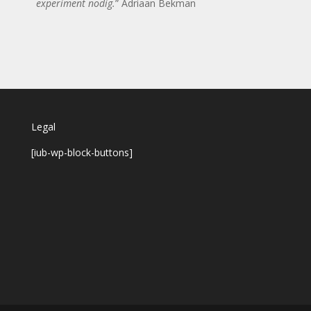
experiment nodig.
” Adriaan Bekman
Legal
[iub-wp-block-buttons]